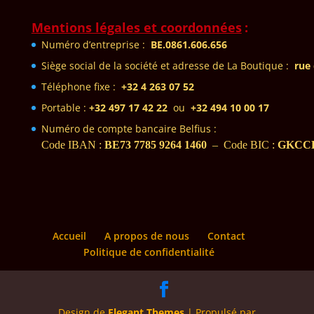
Mentions légales et coordonnées
:
Numéro d’entreprise :
BE.0861.606.656
Siège social de la sociét
é et adresse de La Boutique
:
rue
Téléphone fixe :
+32 4 2
63 07 52
Portable :
+32
497 17 42 22
ou
+32 494 10 00 17
Numéro de compte bancaire Belfius :
Code IBAN :
BE73 7785 9264 1460
– Code BIC :
GKCC
Accueil
A propos de nous
Contact
Politique de confidentialité
Design de
Elegant Themes
| Propulsé par