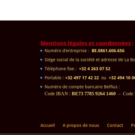
Mentions légales et coordonnées
:
Numéro d’entreprise :
BE.0861.606.656
Siège social de la sociét
é et adresse de La B
Téléphone fixe :
+32 4 2
63 07 52
Portable :
+32
497 17 42 22
ou
+32 494 10 0
Numéro de compte bancaire Belfius :
Code IBAN :
BE73 7785 9264 1460
– Code 
Accueil
A propos de nous
Contact
P